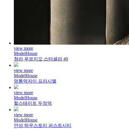
view more
ModelHouse
청라 푸르지오 스타셀라 49
view more
ModelHouse
영통역자이 프라시엘
view more
ModelHouse
힐스테이트 두정역
view more
ModelHouse
안성 하우스토리 퍼스트시티