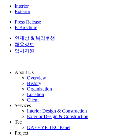
Interior
Exterior
Press Release
E-Brochure
인재상 & 복리후생
채용정보
입사지원
About Us
Overview
History
Organization
Location
Client
Services
Interior Design & Construction
Exterior Design & Construction
Tec
DAEHYE TEC Panel
Project